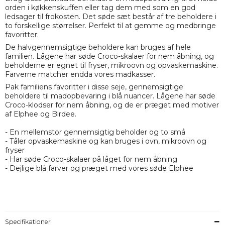
orden i køkkenskuffen eller tag dem med som en god
ledsager til frokosten. Det søde sæt består af tre beholdere i
to forskellige størrelser. Perfekt til at gemme og medbringe
favoritter.
De halvgennemsigtige beholdere kan bruges af hele
familien. Lågene har søde Croco-skalaer for nem åbning, og
beholderne er egnet til fryser, mikroovn og opvaskemaskine.
Farverne matcher endda vores madkasser.
Pak familiens favoritter i disse seje, gennemsigtige
beholdere til madopbevaring i blå nuancer. Lågene har søde
Croco-klodser for nem åbning, og de er præget med motiver
af Elphee og Birdee.
- En mellemstor gennemsigtig beholder og to små
- Tåler opvaskemaskine og kan bruges i ovn, mikroovn og
fryser
- Har søde Croco-skalaer på låget for nem åbning
- Dejlige blå farver og præget med vores søde Elphee
Specifikationer