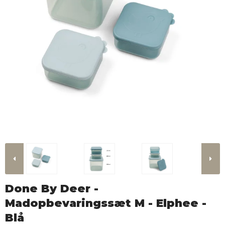
Done By Deer -
Madopbevaringssæt M - Elphee -
Blå