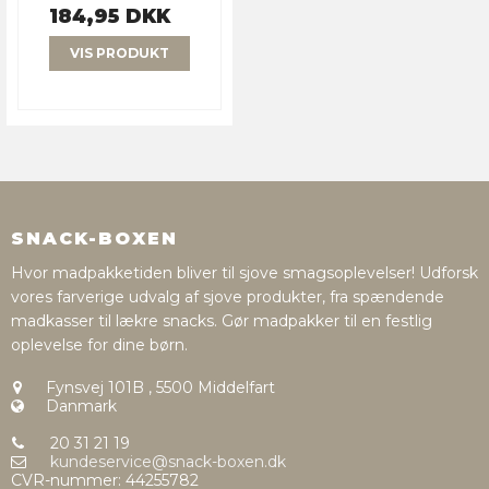
184,95 DKK
VIS PRODUKT
SNACK-BOXEN
Hvor madpakketiden bliver til sjove smagsoplevelser! Udforsk
vores farverige udvalg af sjove produkter, fra spændende
madkasser til lækre snacks. Gør madpakker til en festlig
oplevelse for dine børn.
Fynsvej 101B
,
5500 Middelfart
Danmark
20 31 21 19
kundeservice@snack-boxen.dk
CVR-nummer
:
44255782