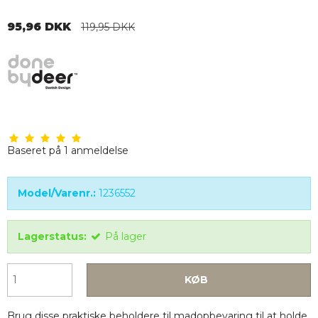
95,96 DKK
119,95 DKK
Baseret på
1
anmeldelse
Model/Varenr.:
1236552
Lagerstatus:
På lager
KØB
Brug disse praktiske beholdere til madopbevaring til at holde