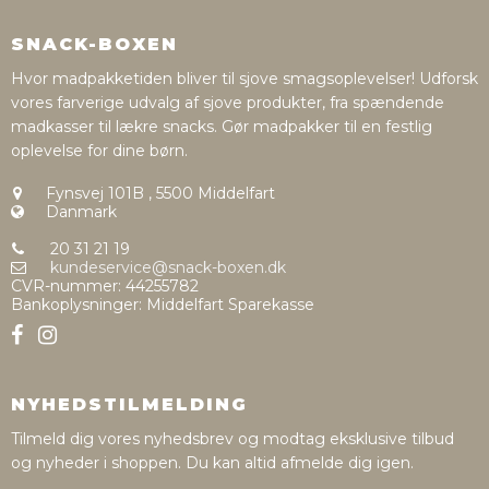
SNACK-BOXEN
Hvor madpakketiden bliver til sjove smagsoplevelser! Udforsk
vores farverige udvalg af sjove produkter, fra spændende
madkasser til lækre snacks. Gør madpakker til en festlig
oplevelse for dine børn.
Fynsvej 101B
,
5500 Middelfart
Danmark
20 31 21 19
kundeservice@snack-boxen.dk
CVR-nummer
:
44255782
Bankoplysninger
:
Middelfart Sparekasse
NYHEDSTILMELDING
Tilmeld dig vores nyhedsbrev og modtag eksklusive tilbud
og nyheder i shoppen. Du kan altid afmelde dig igen.