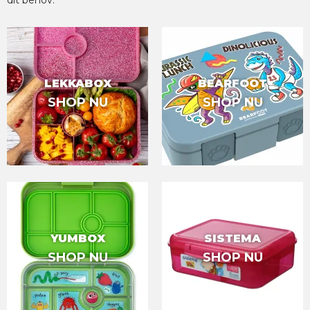
dit behov.
LEKKABOX
BEARFOOT
SHOP NU
SHOP NU
YUMBOX
SISTEMA
SHOP NU
SHOP NU