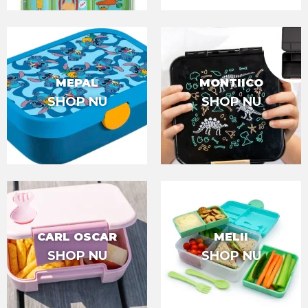
MEPAL
MONTIICO
SHOP NU
SHOP NU
CARL OSCAR
MELII
SHOP NU
SHOP NU