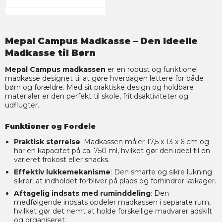
Mepal Campus Madkasse – Den Ideelle
Madkasse til Børn
Mepal Campus madkassen
er en robust og funktionel
madkasse designet til at gøre hverdagen lettere for både
børn og forældre. Med sit praktiske design og holdbare
materialer er den perfekt til skole, fritidsaktiviteter og
udflugter.
Funktioner og Fordele
Praktisk størrelse
: Madkassen måler 17,5 x 13 x 6 cm og
har en kapacitet på ca. 750 ml, hvilket gør den ideel til en
varieret frokost eller snacks.
Effektiv lukkemekanisme
: Den smarte og sikre lukning
sikrer, at indholdet forbliver på plads og forhindrer lækager.
Aftagelig indsats med ruminddeling
: Den
medfølgende indsats opdeler madkassen i separate rum,
hvilket gør det nemt at holde forskellige madvarer adskilt
og organiseret.