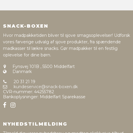
SNACK-BOXEN
Hvor madpakketiden bliver til sjove smagsoplevelser! Udforsk
vores farverige udvalg af sjove produkter, fra spændende
madkasser til lækre snacks. Gør madpakker til en festlig
oplevelse for dine børn.
Fynsvej 101B
,
5500 Middelfart
Danmark
20 31 21 19
kundeservice@snack-boxen.dk
CVR-nummer
:
44255782
Bankoplysninger
:
Middelfart Sparekasse
NYHEDSTILMELDING