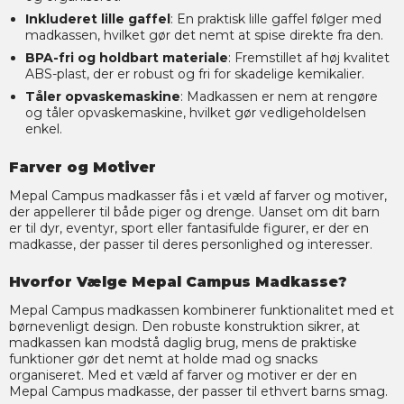
Inkluderet lille gaffel
: En praktisk lille gaffel følger med
madkassen, hvilket gør det nemt at spise direkte fra den.
BPA-fri og holdbart materiale
: Fremstillet af høj kvalitet
ABS-plast, der er robust og fri for skadelige kemikalier.
Tåler opvaskemaskine
: Madkassen er nem at rengøre
og tåler opvaskemaskine, hvilket gør vedligeholdelsen
enkel.
Farver og Motiver
Mepal Campus madkasser fås i et væld af farver og motiver,
der appellerer til både piger og drenge. Uanset om dit barn
er til dyr, eventyr, sport eller fantasifulde figurer, er der en
madkasse, der passer til deres personlighed og interesser.
Hvorfor Vælge Mepal Campus Madkasse?
Mepal Campus madkassen kombinerer funktionalitet med et
børnevenligt design. Den robuste konstruktion sikrer, at
madkassen kan modstå daglig brug, mens de praktiske
funktioner gør det nemt at holde mad og snacks
organiseret. Med et væld af farver og motiver er der en
Mepal Campus madkasse, der passer til ethvert barns smag.