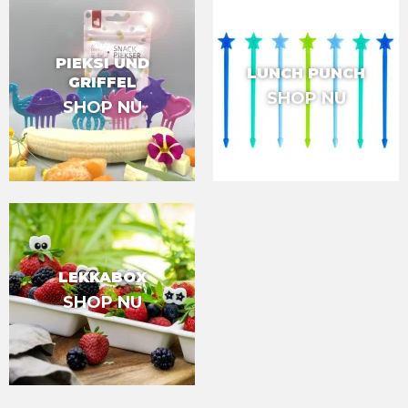
PIEKSI UND
LUNCH PUNCH
GRIFFEL
SHOP NU
SHOP NU
LEKKABOX
SHOP NU