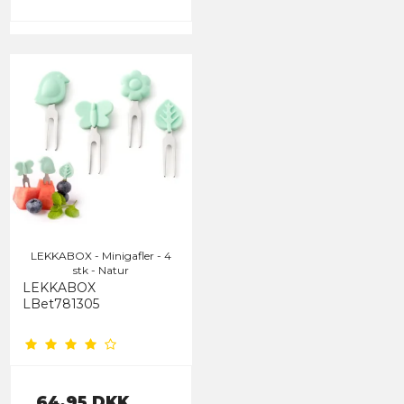
LEKKABOX - Minigafler - 4
stk - Natur
LEKKABOX
LBet781305
64,95 DKK