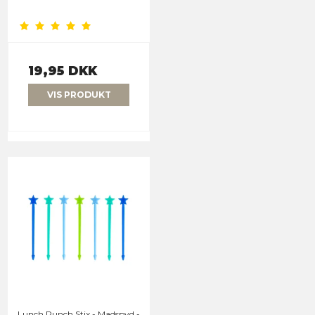
19,95 DKK
VIS PRODUKT
Lunch Punch Stix - Madspyd -