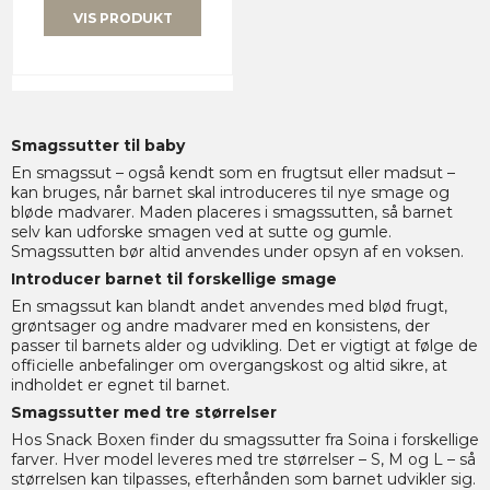
VIS PRODUKT
Smagssutter til baby
En smagssut – også kendt som en frugtsut eller madsut –
kan bruges, når barnet skal introduceres til nye smage og
bløde madvarer. Maden placeres i smagssutten, så barnet
selv kan udforske smagen ved at sutte og gumle.
Smagssutten bør altid anvendes under opsyn af en voksen.
Introducer barnet til forskellige smage
En smagssut kan blandt andet anvendes med blød frugt,
grøntsager og andre madvarer med en konsistens, der
passer til barnets alder og udvikling. Det er vigtigt at følge de
officielle anbefalinger om overgangskost og altid sikre, at
indholdet er egnet til barnet.
Smagssutter med tre størrelser
Hos Snack Boxen finder du smagssutter fra Soina i forskellige
farver. Hver model leveres med tre størrelser – S, M og L – så
størrelsen kan tilpasses, efterhånden som barnet udvikler sig.