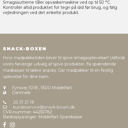
Smagssutterne tåler opvaskemaskine ved op til 50 °C.
Kontrollér altid produktet for tegn på slid før brug, og følg
vejledningen ved det enkelte produkt.
SNACK-BOXEN
Hvor madpakketiden bliver til sjove smagsoplevelser! Udforsk
vores farverige udvalg af sjove produkter, fra spændende
madkasser til lækre snacks. Gør madpakker til en festlig
oplevelse for dine børn.
Fynsvej 101B
,
5500 Middelfart
Danmark
20 31 21 19
kundeservice@snack-boxen.dk
CVR-nummer
:
44255782
Bankoplysninger
:
Middelfart Sparekasse