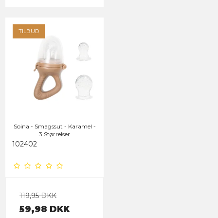
TILBUD
Soina - Smagssut - Karamel -
3 Størrelser
102402
119,95 DKK
59,98 DKK