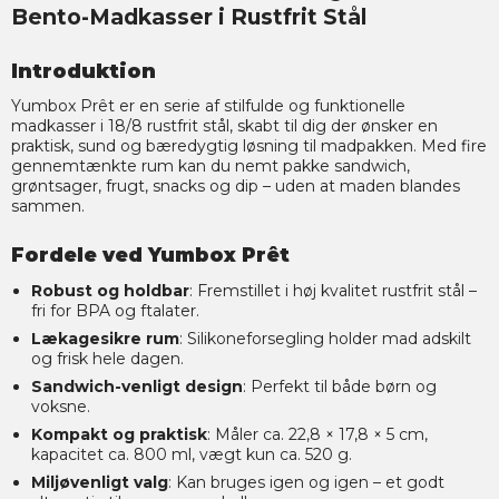
Bento-Madkasser i Rustfrit Stål
Introduktion
Yumbox Prêt er en serie af stilfulde og funktionelle
madkasser i 18/8 rustfrit stål, skabt til dig der ønsker en
praktisk, sund og bæredygtig løsning til madpakken. Med fire
gennemtænkte rum kan du nemt pakke sandwich,
grøntsager, frugt, snacks og dip – uden at maden blandes
sammen.
Fordele ved Yumbox Prêt
Robust og holdbar
: Fremstillet i høj kvalitet rustfrit stål –
fri for BPA og ftalater.
Lækagesikre rum
: Silikoneforsegling holder mad adskilt
og frisk hele dagen.
Sandwich-venligt design
: Perfekt til både børn og
voksne.
Kompakt og praktisk
: Måler ca. 22,8 × 17,8 × 5 cm,
kapacitet ca. 800 ml, vægt kun ca. 520 g.
Miljøvenligt valg
: Kan bruges igen og igen – et godt