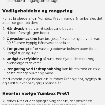
alternativ til engangsemballage.
Vedligeholdelse og rengøring
For at få glæde af din Yumbox Prêt i mange år, anbefales det
at passe godt på den:
Håndvask
med varmt sæbevand bevarer
silikoneforseglingen bedst.
Opvaskemaskine
kan bruges på øverste hylde ved max
60 °C, men hyppig håndvask anbefales.
Tør grundigt
efter vask og opbevar boksen åben for at
undgå fugt og lugt.
Undgå overfyldning
af rum med flydende eller meget
olieholdige fødevarer.
Rengøring ved fedtophobning
kan klares med en mild
pasta af bagepulver og vand.
Med korrekt pleje holder din Yumbox Prêt sig flot, hygiejnisk
og fuldt funktionsdygtig i mange år.
Hvorfor vælge Yumbox Prêt?
Yumbox Prêt er det oplagte valg for alle, der ønsker en