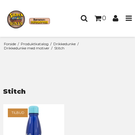
0
Forside
/
Produktkatalog
/
Drikkedunke
/
Drikkedunke med motiver
/
Stitch
Stitch
TILBUD