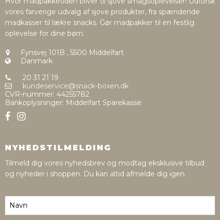
Hvor madpakketiden bliver til sjove smagsoplevelser! Udforsk
vores farverige udvalg af sjove produkter, fra spændende
madkasser til lækre snacks. Gør madpakker til en festlig
oplevelse for dine børn.
Fynsvej 101B
,
5500 Middelfart
Danmark
20 31 21 19
kundeservice@snack-boxen.dk
CVR-nummer
:
44255782
Bankoplysninger
:
Middelfart Sparekasse
NYHEDSTILMELDING
Tilmeld dig vores nyhedsbrev og modtag eksklusive tilbud
og nyheder i shoppen. Du kan altid afmelde dig igen.