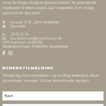
vores farverige udvalg af sjove produkter, fra spændende
madkasser til lækre snacks. Gør madpakker til en festlig
oplevelse for dine børn.
Fynsvej 101B
,
5500 Middelfart
Danmark
20 31 21 19
kundeservice@snack-boxen.dk
CVR-nummer
:
44255782
Bankoplysninger
:
Middelfart Sparekasse
NYHEDSTILMELDING
Tilmeld dig vores nyhedsbrev og modtag eksklusive tilbud
og nyheder i shoppen. Du kan altid afmelde dig igen.