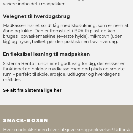
variere indholdet i madpakken.
Velegnet til hverdagsbrug
Madkassen har et solidt låg med klipslukning, som er nem at
åbne og lukke. Den er fremstillet i BPA-fri plast og kan
bruges i opvaskemaskine (øverste hylde), mikroovn (uden
låg) og fryser, hvilket gør den praktisk i en travl hverdag.
En fleksibel løsning til madpakken
Sistema Bento Lunch er et godt valg for dig, der ønsker en
funktionel og holdbar madkasse med god plads og smarte
rum – perfekt til skole, arbejde, udflugter og hverdagens
måltider.
Se alt fra Sistema
lige her
SNACK-BOXEN
Hvor madpakketiden bliver til sjove smagsoplevelser! Udforsk