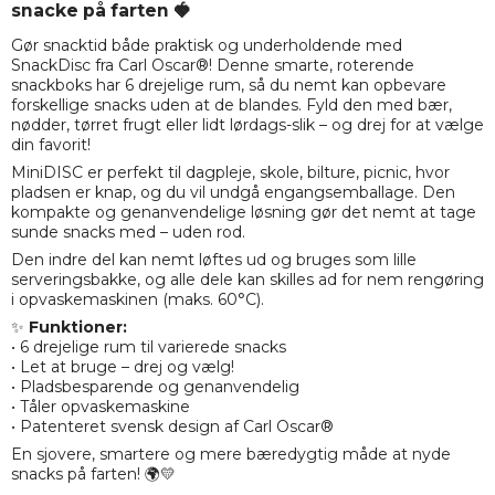
snacke på farten 🍓
Gør snacktid både praktisk og underholdende med
SnackDisc fra Carl Oscar®! Denne smarte, roterende
snackboks har 6 drejelige rum, så du nemt kan opbevare
forskellige snacks uden at de blandes. Fyld den med bær,
nødder, tørret frugt eller lidt lørdags-slik – og drej for at vælge
din favorit!
MiniDISC er perfekt til dagpleje, skole, bilture, picnic, hvor
pladsen er knap, og du vil undgå engangsemballage. Den
kompakte og genanvendelige løsning gør det nemt at tage
sunde snacks med – uden rod.
Den indre del kan nemt løftes ud og bruges som lille
serveringsbakke, og alle dele kan skilles ad for nem rengøring
i opvaskemaskinen (maks. 60°C).
✨
Funktioner:
• 6 drejelige rum til varierede snacks
• Let at bruge – drej og vælg!
• Pladsbesparende og genanvendelig
• Tåler opvaskemaskine
• Patenteret svensk design af Carl Oscar®
En sjovere, smartere og mere bæredygtig måde at nyde
snacks på farten! 🌍💛