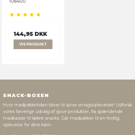
108400
144,95 DKK
VIS PRODUKT
SNACK-BOXEN
Hvor madpakketiden bliver til sjove smagsoplevelser! Udforsk
vores farverige udvalg af sjove produkter, fra spændende
madkasser til lækre snacks. Gør madpakker til en festlig
oplevelse for dine børn.