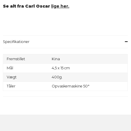
Se alt fra Carl Oscar
lige her.
Specifikationer
Fremstillet
Kina
Mål
4,5 x 15 cm
Vægt
400g.
Tåler
Opvaskemaskine 50°