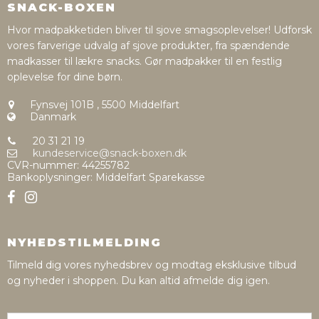
SNACK-BOXEN
Hvor madpakketiden bliver til sjove smagsoplevelser! Udforsk
vores farverige udvalg af sjove produkter, fra spændende
madkasser til lækre snacks. Gør madpakker til en festlig
oplevelse for dine børn.
Fynsvej 101B
,
5500 Middelfart
Danmark
20 31 21 19
kundeservice@snack-boxen.dk
CVR-nummer
:
44255782
Bankoplysninger
:
Middelfart Sparekasse
NYHEDSTILMELDING
Tilmeld dig vores nyhedsbrev og modtag eksklusive tilbud
og nyheder i shoppen. Du kan altid afmelde dig igen.