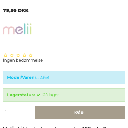
79,95 DKK
Ingen bedømmelse
Model/Varenr.:
23691
Lagerstatus:
På lager
KØB