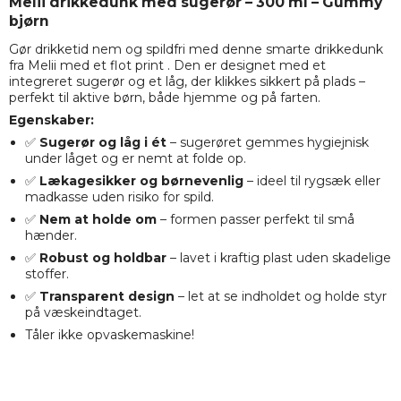
Melii drikkedunk med sugerør – 300 ml – Gummy
bjørn
Gør drikketid nem og spildfri med denne smarte drikkedunk
fra Melii med et flot print . Den er designet med et
integreret sugerør og et låg, der klikkes sikkert på plads –
perfekt til aktive børn, både hjemme og på farten.
Egenskaber:
✅
Sugerør og låg i ét
– sugerøret gemmes hygiejnisk
under låget og er nemt at folde op.
✅
Lækagesikker og børnevenlig
– ideel til rygsæk eller
madkasse uden risiko for spild.
✅
Nem at holde om
– formen passer perfekt til små
hænder.
✅
Robust og holdbar
– lavet i kraftig plast uden skadelige
stoffer.
✅
Transparent design
– let at se indholdet og holde styr
på væskeindtaget.
Tåler ikke opvaskemaskine!