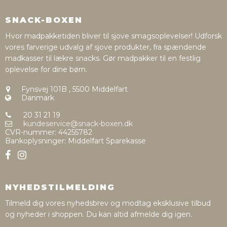
SNACK-BOXEN
Hvor madpakketiden bliver til sjove smagsoplevelser! Udforsk
vores farverige udvalg af sjove produkter, fra spændende
madkasser til lækre snacks. Gør madpakker til en festlig
oplevelse for dine børn.
Fynsvej 101B
,
5500 Middelfart
Danmark
20 31 21 19
kundeservice@snack-boxen.dk
CVR-nummer
:
44255782
Bankoplysninger
:
Middelfart Sparekasse
NYHEDSTILMELDING
Tilmeld dig vores nyhedsbrev og modtag eksklusive tilbud
og nyheder i shoppen. Du kan altid afmelde dig igen.